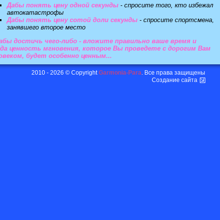
Дабы понять цену одной секунды
- спросите того, кто избежал
автокатастрофы
Дабы понять цену сотой доли секунды
- спросите спортсмена,
занявшего второе место
абы достичь чего-либо - вложите правильно ваше время и
да ценность мгновения, которое Вы проведете с дорогим Вам
овеком, будет особенно ценным...
2010 - 2026 © Copyright
Garmonia-Para
. Все права защищены
Создание сайта