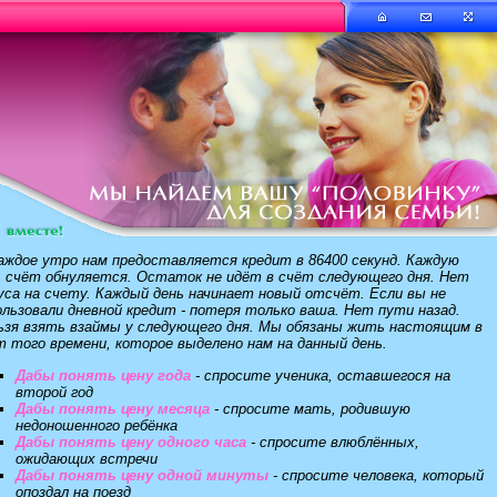
аждое утро нам предоставляется кредит в 86400 секунд. Каждую
ь счёт обнуляется. Остаток не идёт в счёт следующего дня. Нет
уса на счету. Каждый день начинает новый отсчёт. Если вы не
ользовали дневной кредит - потеря только ваша. Нет пути назад.
ьзя взять взаймы у следующего дня. Мы обязаны жить настоящим в
т того времени, которое выделено нам на данный день.
Дабы понять цену года
- спросите ученика, оставшегося на
второй год
Дабы понять цену месяца
- спросите мать, родившую
недоношенного ребёнка
Дабы понять цену одного часа
- спросите влюблённых,
ожидающих встречи
Дабы понять цену одной минуты
- спросите человека, который
опоздал на поезд