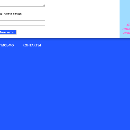
ад полем ввода.
Д
тог
чел
 ПИСЬМО
КОНТАКТЫ