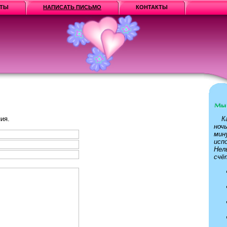
НТЫ
НАПИСАТЬ ПИСЬМО
КОНТАКТЫ
ия.
К
ноч
мин
исп
Нел
счё